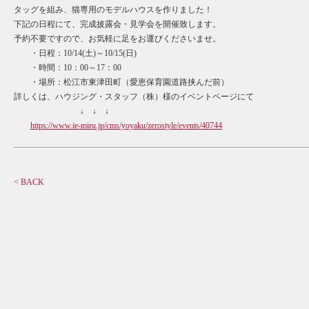
タッグを組み、猫専用のモデルハウスを作りました！
下記の日程にて、完成披露会・見学会を開催致します。
予約不要ですので、お気軽に足をお運びくださいませ。
・日程：10/14(土)～10/15(日)
・時間：10：00～17：00
・場所：松江市東津田町（愛恵保育園道路挟んだ前）
詳しくは、ハウジング・スタッフ（株）様のイベントページにて
↓ ↓ ↓
https://www.ie-miru.jp/cms/yoyaku/zerostyle/events/40744
< BACK